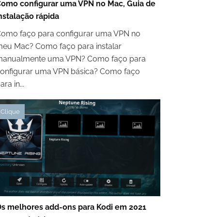
omo configurar uma VPN no Mac, Guia de
nstalação rápida
omo faço para configurar uma VPN no
eu Mac? Como faço para instalar
anualmente uma VPN? Como faço para
onfigurar uma VPN básica? Como faço
ara in...
Clique
s melhores add-ons para Kodi em 2021